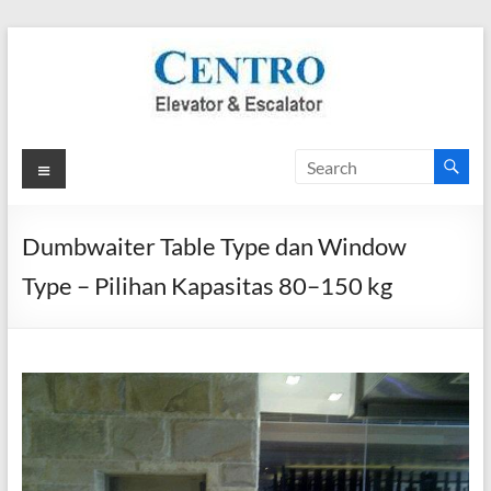
Skip
to
content
PT.
Menu
Centro
Adhikarsa
Dumbwaiter Table Type dan Window
Utama
Type – Pilihan Kapasitas 80–150 kg
CENTRO
Elevator
&
Escalator
Company