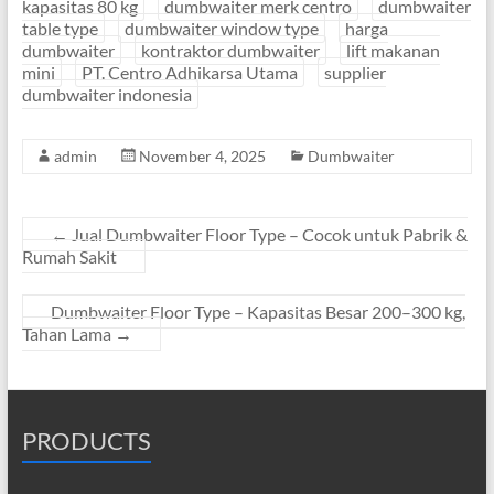
kapasitas 80 kg
dumbwaiter merk centro
dumbwaiter
table type
dumbwaiter window type
harga
dumbwaiter
kontraktor dumbwaiter
lift makanan
mini
PT. Centro Adhikarsa Utama
supplier
dumbwaiter indonesia
admin
November 4, 2025
Dumbwaiter
←
Jual Dumbwaiter Floor Type – Cocok untuk Pabrik &
Rumah Sakit
Dumbwaiter Floor Type – Kapasitas Besar 200–300 kg,
Tahan Lama
→
PRODUCTS