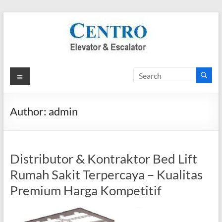
Skip
to
content
PT.
Menu
Centro
Adhikarsa
Author:
admin
Utama
CENTRO
Distributor & Kontraktor Bed Lift
Elevator
Rumah Sakit Terpercaya – Kualitas
&
Escalator
Premium Harga Kompetitif
Company